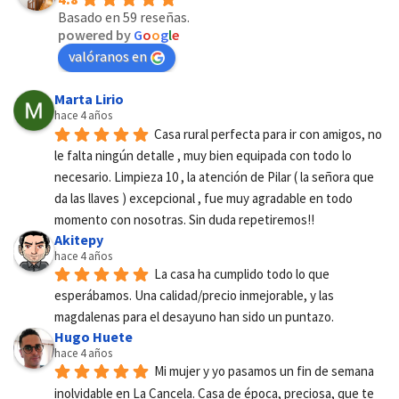
Basado en 59 reseñas.
powered by
G
o
o
g
l
e
valóranos en
Marta Lirio
hace 4 años
Casa rural perfecta para ir con amigos, no 
le falta ningún detalle , muy bien equipada con todo lo 
necesario. Limpieza 10 , la atención de Pilar ( la señora que 
da las llaves ) excepcional , fue muy agradable en todo 
momento con nosotras. Sin duda repetiremos!!
Akitepy
hace 4 años
La casa ha cumplido todo lo que 
esperábamos. Una calidad/precio inmejorable, y las 
magdalenas para el desayuno han sido un puntazo.
Hugo Huete
hace 4 años
Mi mujer y yo pasamos un fin de semana 
inolvidable en La Cancela. Casa de época, preciosa, que te 