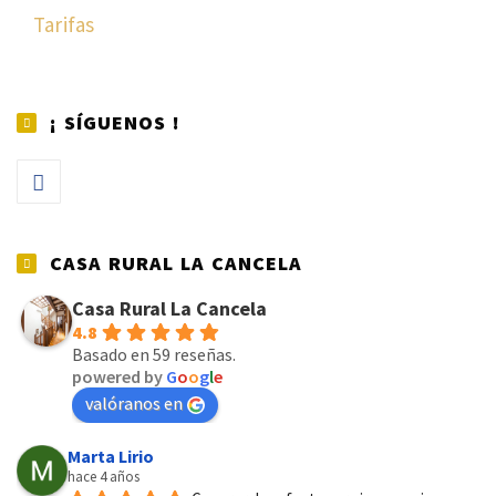
Tarifas
¡ SÍGUENOS !
CASA RURAL LA CANCELA
Casa Rural La Cancela
4.8
Basado en 59 reseñas.
powered by
G
o
o
g
l
e
valóranos en
Marta Lirio
hace 4 años