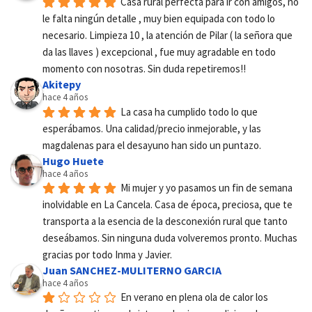
Casa rural perfecta para ir con amigos, no 
le falta ningún detalle , muy bien equipada con todo lo 
necesario. Limpieza 10 , la atención de Pilar ( la señora que 
da las llaves ) excepcional , fue muy agradable en todo 
momento con nosotras. Sin duda repetiremos!!
Akitepy
hace 4 años
La casa ha cumplido todo lo que 
esperábamos. Una calidad/precio inmejorable, y las 
magdalenas para el desayuno han sido un puntazo.
Hugo Huete
hace 4 años
Mi mujer y yo pasamos un fin de semana 
inolvidable en La Cancela. Casa de época, preciosa, que te 
transporta a la esencia de la desconexión rural que tanto 
deseábamos. Sin ninguna duda volveremos pronto. Muchas 
gracias por todo Inma y Javier.
Juan SANCHEZ-MULITERNO GARCIA
hace 4 años
En verano en plena ola de calor los 