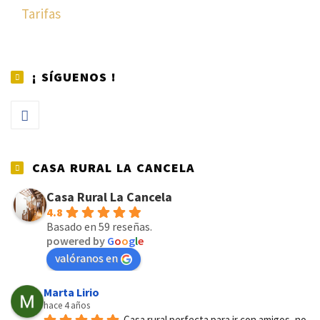
Tarifas
¡ SÍGUENOS !
CASA RURAL LA CANCELA
Casa Rural La Cancela
4.8
Basado en 59 reseñas.
powered by
G
o
o
g
l
e
valóranos en
Marta Lirio
hace 4 años
Casa rural perfecta para ir con amigos, no 