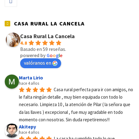
CASA RURAL LA CANCELA
Casa Rural La Cancela
4.8
Basado en 59 reseñas.
powered by
G
o
o
g
l
e
valóranos en
Marta Lirio
hace 4 años
Casa rural perfecta para ir con amigos, no 
le falta ningún detalle , muy bien equipada con todo lo 
necesario. Limpieza 10 , la atención de Pilar ( la señora que 
da las llaves ) excepcional , fue muy agradable en todo 
momento con nosotras. Sin duda repetiremos!!
Akitepy
hace 4 años
La casa ha cumplido todo lo que 